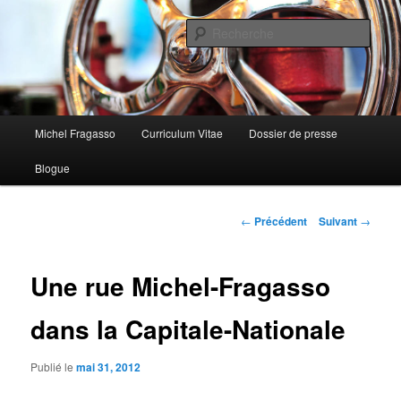
Aller
au
Rech
contenu
principal
Menu
Michel Fragasso
Curriculum Vitae
Dossier de presse
principal
Blogue
Navigation
←
Précédent
Suivant
→
des
articles
Une rue Michel-Fragasso
dans la Capitale-Nationale
Publié le
mai 31, 2012