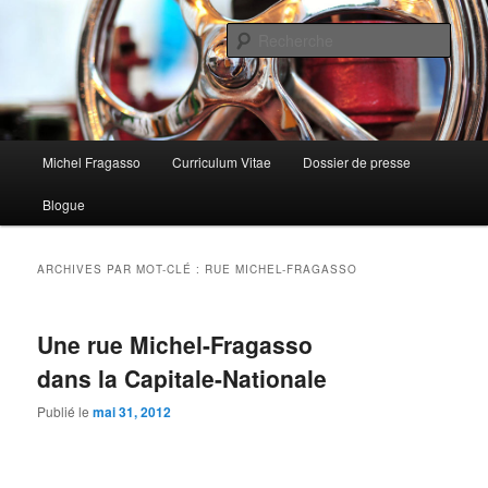
Aller
Aller
au
au
Rech
contenu
contenu
principal
secondaire
Menu
Michel Fragasso
Curriculum Vitae
Dossier de presse
principal
Blogue
ARCHIVES PAR MOT-CLÉ :
RUE MICHEL-FRAGASSO
Une rue Michel-Fragasso
dans la Capitale-Nationale
Publié le
mai 31, 2012