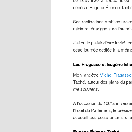
Le 18 avril 2012, l’Assemblée 
décès d’Eugène-Étienne Taché,
Ses réalisations architecturale
ministre témoignent de l’autorité
J’ai eu le plaisir d’être invit
cette journée dédiée à la mém
Les Fragasso et Eugène-Éti
Mon ancêtre
Michel Fragasso
Taché, auteur des plans du p
me souviens
.
À l’occasion du 100
anniversa
e
l’hôtel du Parlement, le prési
accueilli ses petits-enfants et a
Eugène-Étienne Taché