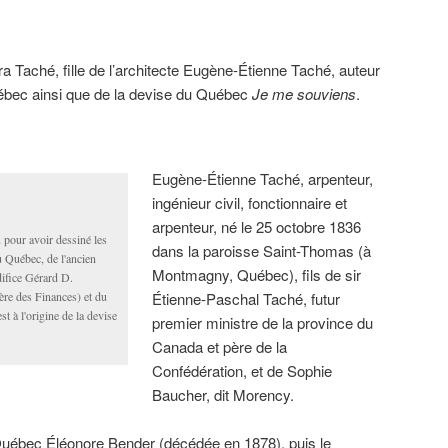
 Taché, fille de l’architecte Eugène-Étienne Taché, auteur
ébec ainsi que de la devise du Québec
Je me souviens
.
Eugène-Étienne Taché, arpenteur,
ingénieur civil, fonctionnaire et
arpenteur, né le 25 octobre 1836
pour avoir dessiné les
dans la paroisse Saint-Thomas (à
u Québec, de l'ancien
Montmagny, Québec), fils de sir
édifice Gérard D.
re des Finances) et du
Étienne-Paschal Taché, futur
t à l'origine de la devise
premier ministre de la province du
Canada et père de la
Confédération, et de Sophie
Baucher, dit Morency.
à Québec Éléonore Bender (décédée en 1878), puis le