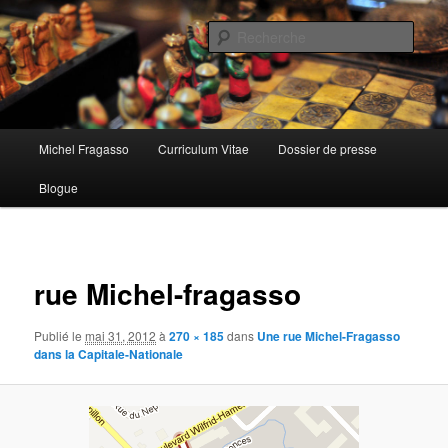
Aller
au
Rech
contenu
principal
Menu
Michel Fragasso
Curriculum Vitae
Dossier de presse
principal
Blogue
Navigat
des
rue Michel-fragasso
images
Publié le
mai 31, 2012
à
270 × 185
dans
Une rue Michel-Fragasso
dans la Capitale-Nationale