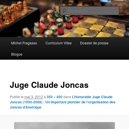
Aller
au
Rech
contenu
principal
Menu
Michel Fragasso
Curriculum Vitae
Dossier de presse
principal
Blogue
Navigat
des
Juge Claude Joncas
images
Publié le
mai 3, 2012
à
350 × 400
dans
L’Honorable Juge Claude
Joncas (1930-2008) : Un important pionnier de l’organisation des
Joncas d’Amérique